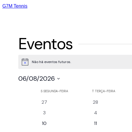
G7M Tennis
Eventos
Não há eventos futuros.
Notice
06/08/2026
Selecione
Calendárior
S
SEGUNDA-FEIRA
T
TERÇA-FEIRA
a
0
0
data.
de
27
28
eventos
eventos
0
0
3
4
Eventos
eventos
eventos
0
0
10
11
eventos
eventos