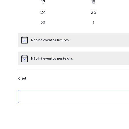
0
0
17
18
eventos
eventos
0
0
24
25
eventos
eventos
0
0
31
1
eventos
eventos
Não há eventos futuros.
Notice
Não há eventos neste dia.
Notice
jul